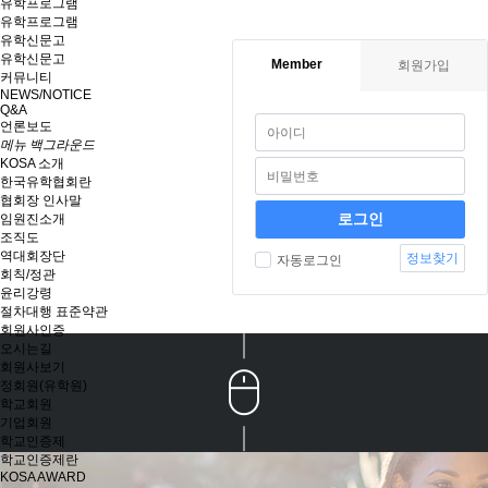
유학프로그램
유학프로그램
유학신문고
유학신문고
Member
회원가입
커뮤니티
NEWS/NOTICE
Q&A
언론보도
메뉴 백그라운드
KOSA 소개
한국유학협회란
협회장 인사말
임원진소개
조직도
역대회장단
정보찾기
자동로그인
회칙/정관
윤리강령
절차대행 표준약관
회원사인증
오시는길
회원사보기
정회원(유학원)
학교회원
기업회원
학교인증제
학교인증제란
KOSA AWARD