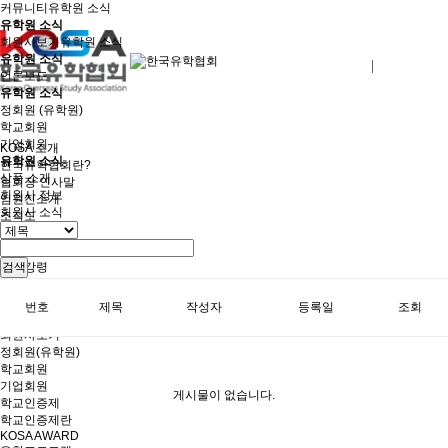
커뮤니티
유학원 소식
유학원 소식
회원사보기
유학원 소식
유학원 소식
로그인
회원사가입
언론보도
유학원 소식
정회원 (유학원)
학교회원
기업회원
KOSA 소개
유학원 소식
한국유학협회란?
상품 소개
협회장 인사말
회원사 정보
임원진소개
회원사 소식
조직도
역대회장단
회칙/정관
윤리강령
검색
절차대행 표준약관
회원사인증
번호
제목
작성자
등록일
조회
오시는길
회원사보기
정회원(유학원)
학교회원
기업회원
게시물이 없습니다.
학교인증제
학교인증제란
KOSA AWARD