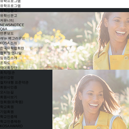
유학프로그램
유학프로그램
유학신문고
유학신문고
커뮤니티
NEWS/NOTICE
Q&A
언론보도
메뉴 백그라운드
KOSA 소개
한국유학협회란
협회장 인사말
임원진소개
조직도
역대회장단
회칙/정관
윤리강령
절차대행 표준약관
회원사인증
오시는길
회원사보기
정회원(유학원)
학교회원
기업회원
학교인증제
학교인증제란
KOSA AWARD