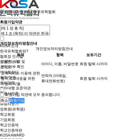
회원가입약관
개인정보처리방침안내
KOSA 소개
개인정보처리방침안내
한국유학협회란?
목적
항목
보유기간
협회장 인사말
이용자 식별 및
임원진소개
아이디, 이름, 비밀번호
회원 탈퇴 시까지
본인여부 확인
조직도
역대회장단
고객서비스 이용에 관한
연락처 (이메일,
회칙/정관
통지, CS대응을 위한
회원 탈퇴 시까지
휴대전화번호)
윤리강령
이용자 식별
절차대행 표준약관
회원사인증
회원가입 약관에 모두 동의합니다
오시는길
취소
회원가입
회원사보기
정회원(유학원)
학교회원
기업회원
학교인증제
학교인증제란
KOSA AWARD