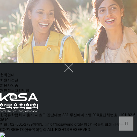
협회안내
회원사정관
회원사인증
개인정보처리방침
한국유학협회
서울시 서초구 강남대로 381 두산베어스텔 910호
단체번호 : 101-82-6
3610
전화 : 02) 501-2789
이메일 : info@kosaworld.org
문의 : 한국유학협회 사무국
COPYRIGHT©한국유학협회 ALL RIGHTS RESERVED.