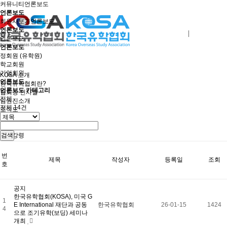
커뮤니티
언론보도
언론보도
회원사보기
언론보도
언론보도
로그인
회원사가입
언론보도
언론보도
정회원 (유학원)
학교회원
기업회원
KOSA 소개
언론보도
한국유학협회란?
언론보도 카테고리
협회장 인사말
전체
임원진소개
전체
14
건
조직도
역대회장단
회칙/정관
윤리강령
검색
절차대행 표준약관
회원사인증
번
제목
작성자
등록일
조회
오시는길
호
회원사보기
정회원(유학원)
학교회원
공지
기업회원
한국유학협회(KOSA), 미국 G
1
학교인증제
E International 재단과 공동
한국유학협회
26-01-15
1424
4
학교인증제란
으로 조기유학(보딩) 세미나
KOSA AWARD
개최