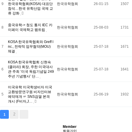
유학프로그램
9
한국유학협회(KOSA) 대표단
한국유학협회
26-01-15
1507
유학신문고
참석…한국 유학산업 국제 교
커뮤니티
류 강화
언론보도
회원서비스
중국유학-> 청도 통지 IEC 카
로그인
8
한국유학협회
25-08-03
1731
이페이 국제학교 팸트립
KOSA 한국유학협회와 Greff I
7
nc., 전략적 업무협약(MOU)
한국유학협회
25-07-18
1671
체결
KOSA 한국유학협회 신현숙
(클라라) 회장, 주한 미국대사
6
한국유학협회
25-07-18
1641
관 주최 ‘미국 독립기념일 249
주년 기념행사’ 단…
미국유학 미국학생비자 미국
교환방문연구원 비자인터뷰
5
한국유학협회
25-06-19
1932
예약재개 ☞ SNS검열 본격
개시 (F비자,J…
2
1
Member
회원가입