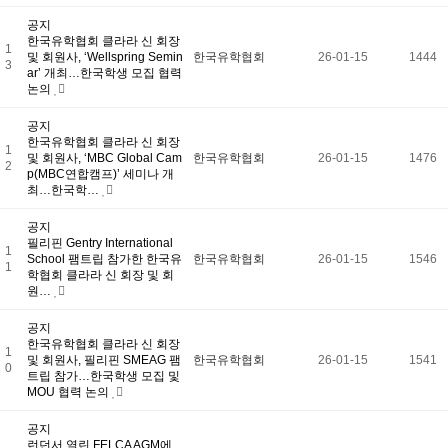
유학프로그램
유학프로그램
공지
유학신문고
한국유학협회 클라라 신 회장
1
유학신문고
및 회원사, ‘Wellspring Semin
한국유학협회
26-01-15
1444
3
커뮤니티
ar’ 개최…한국학생 모집 협력
NEWS/NOTICE
논의
Q&A
언론보도
공지
메뉴 백그라운드
한국유학협회 클라라 신 회장
KOSA 소개
1
및 회원사, ‘MBC Global Cam
한국유학협회
26-01-15
1476
2
한국유학협회란
p(MBC연합캠프)’ 세미나 개
협회장 인사말
최…한국학…
임원진소개
조직도
공지
역대회장단
필리핀 Gentry International
1
회칙/정관
School 팸트립 참가한 한국유
한국유학협회
26-01-15
1546
1
윤리강령
학협회 클라라 신 회장 및 회
절차대행 표준약관
원…
회원사인증
오시는길
공지
회원사보기
한국유학협회 클라라 신 회장
1
정회원(유학원)
및 회원사, 필리핀 SMEAG 팸
한국유학협회
26-01-15
1541
0
학교회원
트립 참가…한국학생 모집 및
기업회원
MOU 협력 논의
학교인증제
학교인증제란
공지
KOSA AWARD
런던서 열린 FELCA AGM에