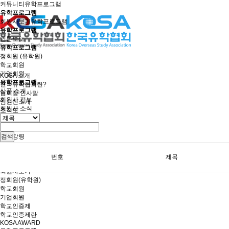
커뮤니티
유학프로그램
유학프로그램
회원사보기
유학프로그램
유학프로그램
언론보도
유학프로그램
정회원 (유학원)
학교회원
기업회원
KOSA 소개
유학프로그램
한국유학협회란?
상품 소개
협회장 인사말
회원사 정보
임원진소개
회원사 소식
조직도
역대회장단
회칙/정관
윤리강령
검색
절차대행 표준약관
회원사인증
번호
제목
오시는길
회원사보기
정회원(유학원)
학교회원
기업회원
학교인증제
학교인증제란
KOSA AWARD