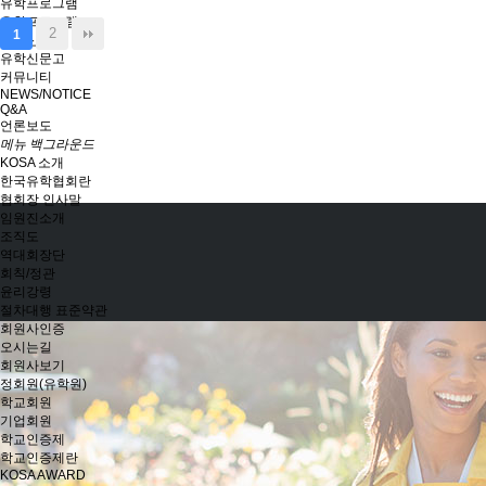
유학프로그램
유학프로그램
2
1
유학신문고
유학신문고
커뮤니티
NEWS/NOTICE
Q&A
언론보도
메뉴 백그라운드
KOSA 소개
한국유학협회란
협회장 인사말
임원진소개
조직도
역대회장단
회칙/정관
윤리강령
절차대행 표준약관
회원사인증
오시는길
회원사보기
정회원(유학원)
학교회원
기업회원
학교인증제
학교인증제란
KOSA AWARD