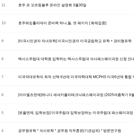
11
호주 르 꼬르동블루 온라인 설명회 3월30일
10
호주워킹홀리데이 준비팩 하나,둘, 셋 패키지 [ 화제집중]
9
[미국시민권자 자녀유학] 미국시민권자 미국공립학교 유학 + 관리형유학
8
텍사스주립대 대학원 입학하는 텍사스주립대 석사패스웨이과정 신청 안내(2
7
미국약대유학의 최적 선택 6년제 미국약학대학 MCPHS 미국6년제 통합 약학
6
[아이엘츠면제]캐나다 세네카폴리테크닉패스웨이과정 (2025여름학기 6월 
5
[토플면제, 입학보장] 미국주립대 입학보장하는 미국주립대 패스웨이과정 안내 
4
공무원유학 * 석사유학 * 공무원 직무훈련(기관섭외) * 방문연구원