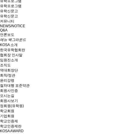
유학프로그램
유학프로그램
유학신문고
유학신문고
커뮤니티
NEWS/NOTICE
Q&A
언론보도
메뉴 백그라운드
KOSA 소개
한국유학협회란
협회장 인사말
임원진소개
조직도
역대회장단
회칙/정관
윤리강령
절차대행 표준약관
회원사인증
오시는길
회원사보기
정회원(유학원)
학교회원
기업회원
학교인증제
학교인증제란
KOSA AWARD