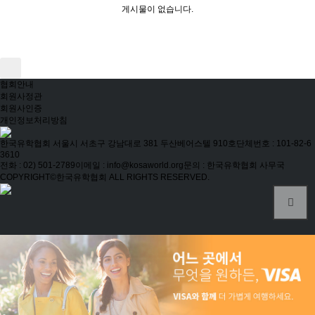
게시물이 없습니다.
협회안내
회원사정관
회원사인증
개인정보처리방침
한국유학협회
서울시 서초구 강남대로 381 두산베어스텔 910호
단체번호 : 101-82-6
3610
전화 : 02) 501-2789
이메일 : info@kosaworld.org
문의 : 한국유학협회 사무국
COPYRIGHT©한국유학협회 ALL RIGHTS RESERVED.