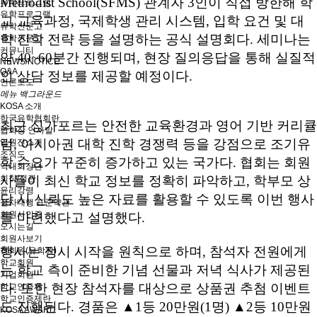
Methodist School(SFMS) 관계자 3인이 직접 방한해 학
유학프로그램
유학프로그램
교 교육과정, 국제학생 관리 시스템, 입학 요건 및 대
유학신문고
학 진학 전략 등을 설명하는 공식 설명회다. 세미나는
유학신문고
커뮤니티
약 40~60분간 진행되며, 현장 질의응답을 통해 실질적
NEWS/NOTICE
Q&A
인 상담 정보를 제공할 예정이다.
언론보도
메뉴 백그라운드
KOSA 소개
한국유학협회란
최근 싱가포르는 안전한 교육환경과 영어 기반 커리큘
협회장 인사말
럼, 아시아권 대학 진학 경쟁력 등을 강점으로 조기유
임원진소개
조직도
학 수요가 꾸준히 증가하고 있는 국가다. 협회는 회원
역대회장단
회칙/정관
사들이 최신 학교 정보를 정확히 파악하고, 학부모 상
윤리강령
담 시 신뢰도 높은 자료를 활용할 수 있도록 이번 행사
절차대행 표준약관
회원사인증
를 마련했다고 설명했다.
오시는길
회원사보기
행사는 정시 시작을 원칙으로 하며, 참석자 전원에게
정회원(유학원)
학교회원
는 학교 측이 준비한 기념 선물과 저녁 식사가 제공된
기업회원
다. 또한 현장 참석자를 대상으로 상품권 추첨 이벤트
학교인증제
학교인증제란
도 진행된다. 경품은 ▲1등 20만원(1명) ▲2등 10만원
KOSA AWARD