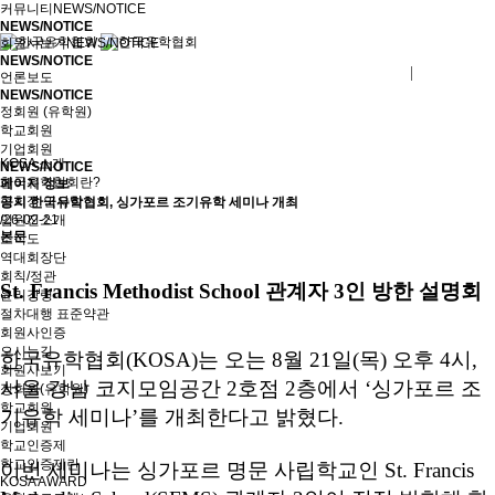
커뮤니티
NEWS/NOTICE
NEWS/NOTICE
회원사보기
NEWS/NOTICE
NEWS/NOTICE
로그인
회원사가입
언론보도
NEWS/NOTICE
정회원 (유학원)
학교회원
기업회원
KOSA 소개
NEWS/NOTICE
한국유학협회란?
페이지 정보
협회장 인사말
공지
한국유학협회, 싱가포르 조기유학 세미나 개최
임원진소개
/26-02-21
본문
조직도
역대회장단
회칙/정관
St. Francis Methodist School 관계자 3인 방한 설명회
윤리강령
절차대행 표준약관
회원사인증
오시는길
한국유학협회(KOSA)는 오는 8월 21일(목) 오후 4시,
회원사보기
서울 강남 코지모임공간 2호점 2층에서 ‘싱가포르 조
정회원(유학원)
학교회원
기유학 세미나’를 개최한다고 밝혔다.
기업회원
학교인증제
학교인증제란
이번 세미나는 싱가포르 명문 사립학교인 St. Francis
KOSA AWARD