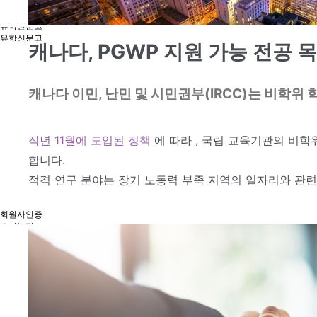
유학프로그램
유학프로그램
유학신문고
유학신문고
캐나다, PGWP 지원 가능 전공 
커뮤니티
NEWS/NOTICE
Q&A
언론보도
캐나다 이민, 난민 및 시민권부(IRCC)는 비학위
메뉴 백그라운드
KOSA 소개
한국유학협회란
협회장 인사말
작년 11월에 도입된 정책
에 따라 , 국립 교육기관의 비
임원진소개
조직도
합니다.
역대회장단
적격 연구 분야는 장기 노동력 부족 지역의 일자리와 관련이 
회칙/정관
윤리강령
절차대행 표준약관
회원사인증
오시는길
회원사보기
정회원(유학원)
학교회원
기업회원
학교인증제
학교인증제란
KOSA AWARD