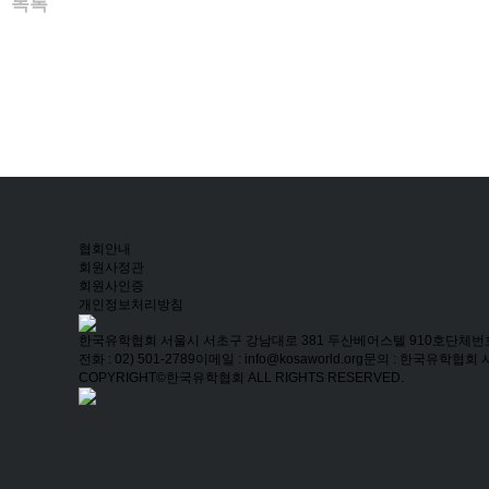
목록
협회안내
회원사정관
회원사인증
개인정보처리방침
한국유학협회
서울시 서초구 강남대로 381 두산베어스텔 910호
단체번호 
전화 : 02) 501-2789
이메일 : info@kosaworld.org
문의 : 한국유학협회
COPYRIGHT©한국유학협회 ALL RIGHTS RESERVED.