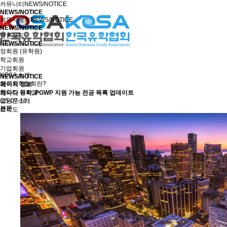
커뮤니티
NEWS/NOTICE
NEWS/NOTICE
회원사보기
NEWS/NOTICE
NEWS/NOTICE
언론보도
NEWS/NOTICE
정회원 (유학원)
학교회원
기업회원
KOSA 소개
NEWS/NOTICE
한국유학협회란?
페이지 정보
협회장 인사말
캐나다 유학, PGWP 지원 가능 전공 목록 업데이트
임원진소개
/25-07-18
본문
조직도
역대회장단
회칙/정관
윤리강령
절차대행 표준약관
회원사인증
오시는길
회원사보기
정회원(유학원)
학교회원
기업회원
학교인증제
학교인증제란
KOSA AWARD