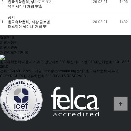
2
한국유학협회, 싱가포르 조기
26-02-21
1496
유학 세미나 개최
공지
1
한국유학협회, ‘서강 글로벌
26-02-21
1482
패스웨이 세미나’ 개최
협회안내
회원사정관
회원사인증
개인정보처리방침
한국유학협회
서울시 서초구 강남대로 381 두산베어스텔 910호
단체번호 : 101-82-6
3610
전화 : 02) 501-2789
이메일 : info@kosaworld.org
문의 : 한국유학협회 사무국
COPYRIGHT©한국유학협회 ALL RIGHTS RESERVED.