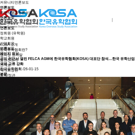
커뮤니티
언론보도
언론보도
회원사보기
언론보도
언론보도
로그인
회원사가입
언론보도
언론보도
정회원 (유학원)
학교회원
기업회원
KOSA 소개
언론보도
한국유학협회란?
페이지 정보
협회장 인사말
공지
런던서 열린 FELCA AGM에 한국유학협회(KOSA) 대표단 참석…한국 유학산업
임원진소개
국제 교류 강화
조직도
한국유학협회
/26-01-15
역대회장단
본문
회칙/정관
윤리강령
절차대행 표준약관
회원사인증
오시는길
회원사보기
정회원(유학원)
학교회원
기업회원
학교인증제
학교인증제란
KOSA AWARD