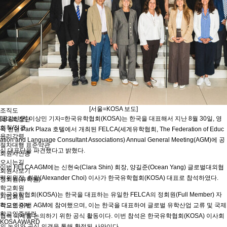
유학프로그램
유학프로그램
유학신문고
유학신문고
커뮤니티
NEWS/NOTICE
Q&A
언론보도
메뉴 백그라운드
KOSA 소개
한국유학협회란
협회장 인사말
임원진소개
[서울=KOSA 보도]
조직도
[공감신문] 이상민 기자=한국유학협회(KOSA)는 한국을 대표해서 지난 8월 30일, 영
역대회장단
회칙/정관
국 런던 Park Plaza 호텔에서 개최된 FELCA(세계유학협회, The Federation of Educ
윤리강령
ation and Language Consultant Associations) Annual General Meeting(AGM)에 공
절차대행 표준약관
식 대표단을 파견했다고 밝혔다.
회원사인증
오시는길
이번 FELCA AGM에는 신현숙(Clara Shin) 회장, 양길준(Ocean Yang) 글로벌대외협
회원사보기
력위원장, 최림(Alexander Choi) 이사가 한국유학협회(KOSA) 대표로 참석하였다.
정회원(유학원)
학교회원
한국유학협회(KOSA)는 한국을 대표하는 유일한 FELCA의 정회원(Full Member) 자
기업회원
학교인증제
격으로 이번 AGM에 참여했으며, 이는 한국을 대표하여 글로벌 유학산업 교류 및 국제
학교인증제란
협력 의제를 논의하기 위한 공식 활동이다. 이번 참석은 한국유학협회(KOSA) 이사회
KOSA AWARD
의 논의와 공식 의결을 통해 확정된 사안이다.