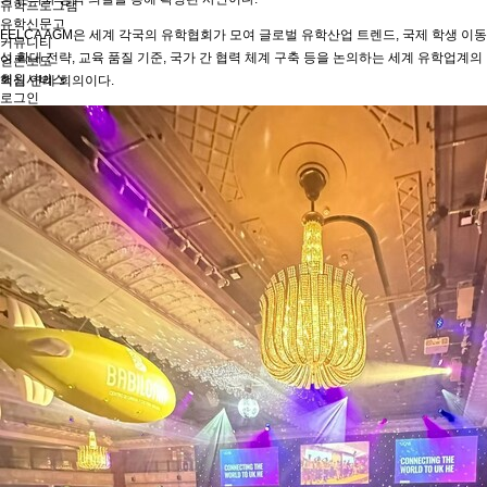
유학프로그램
유학신문고
FELCA AGM은 세계 각국의 유학협회가 모여 글로벌 유학산업 트렌드, 국제 학생 이동
커뮤니티
성 확대 전략, 교육 품질 기준, 국가 간 협력 체계 구축 등을 논의하는 세계 유학업계의
언론보도
회원서비스
핵심 연례 회의이다.
로그인