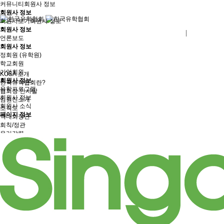
커뮤니티
회원사 정보
회원사 정보
회원사보기
회원사 정보
회원사 정보
로그인
회원사가입
언론보도
회원사 정보
정회원 (유학원)
학교회원
기업회원
KOSA 소개
회원사 정보
한국유학협회란?
유학프로그램
협회장 인사말
회원사 정보
임원진소개
회원사 소식
조직도
페이지 정보
역대회장단
회칙/정관
윤리강령
절차대행 표준약관
회원사인증
오시는길
회원사보기
정회원(유학원)
학교회원
기업회원
학교인증제
학교인증제란
KOSA AWARD