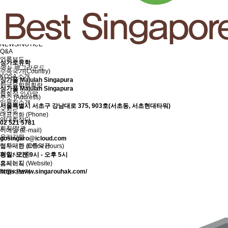
유학프로그램
유학프로그램
유학신문고
유학신문고
커뮤니티
NEWS/NOTICE
Q&A
언론보도
싱가로유학
메뉴 백그라운드
수속국가(Country)
KOSA 소개
싱가폴 Majulah Singapura
한국유학협회란
싱가폴 Majulah Singapura
협회장 인사말
주소 (Address)
임원진소개
서울특별시 서초구 강남대로 375, 903호(서초동, 서초현대타워)
조직도
대표전화 (Phone)
역대회장단
02 521 5781
회칙/정관
이메일 (E-mail)
윤리강령
gosingaro@icloud.com
절차대행 표준약관
업무시간 (Office Hours)
회원사인증
평일: 오전 9시 - 오후 5시
오시는길
홈페이지 (Website)
회원사보기
https://www.singarouhak.com/
정회원(유학원)
학교회원
기업회원
학교인증제
학교인증제란
KOSA AWARD