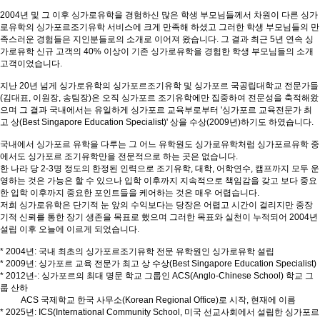
2004년 및 그 이후 싱가로유학을 경험하신 많은 학생 부모님들께서 차원이 다른 싱가
로유학의 싱가포르조기유학 서비스에 크게 만족해 하셨고 그러한 학생 부모님들의 만
족스러운 경험들은 지인분들로의 소개로 이어져 왔습니다. 그 결과 최근 5년 연속 싱
가로유학 신규 고객의 40% 이상이 기존 싱가로유학을 경험한 학생 부모님들의 소개
고객이었습니다.
지난 20년 넘게 싱가로유학의 싱가포르조기유학 및 싱가포르 국공립대학교 전문가들
(김대표, 이원장, 송팀장)은 오직 싱가포르 조기유학에만 집중하여 전문성을 축적해왔
으며 그 결과 국내에서는 유일하게 싱가포르 교육부로부터 '싱가포르 교육전문가 최
고 상(Best Singapore Education Specialist)' 상을 수상(2009년)하기도 하였습니다.
국내에서 싱가포르 유학을 다루는 그 어느 유학원도 싱가로유학처럼 싱가포르유학 중
에서도 싱가포르 조기유학만을 전문적으로 하는 곳은 없습니다.
한 나라 당 2-3명 정도의 한정된 인력으로 조기유학, 대학, 어학연수, 캠프까지 모두 운
영하는 것은 가능은 할 수 있으나 입학 이후까지 지속적으로 책임감을 갖고 보다 중요
한 입학 이후까지 중요한 포인트들을 케어하는 것은 매우 어렵습니다.
저희 싱가로유학은 단기적 눈 앞의 수익보다는 당장은 어렵고 시간이 걸리지만 중장
기적 신뢰를 통한 장기 생존을 목표로 했으며 그러한 목표와 실천이 누적되어 2004년
설립 이후 오늘에 이르게 되었습니다.
* 2004년: 국내 최초의 싱가포르조기유학 전문 유학원인 싱가로유학 설립
* 2009년: 싱가포르 교육 전문가 최고 상 수상(Best Singapore Education Specialist)
* 2012년-: 싱가포르의 최대 명문 학교 그룹인 ACS(Anglo-Chinese School) 학교 그
룹 산하
ACS 국제학교 한국 사무소(Korean Regional Office)로 시작, 현재에 이름
* 2025년: ICS(International Community School, 미국 선교사회에서 설립한 싱가포르