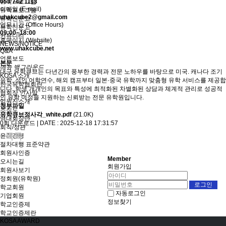
유학프로그램
053 742 1113
이메일 (E-mail)
유학프로그램
uhakcube2@gmail.com
유학신문고
업무시간 (Office Hours)
유학신문고
09:00~18:00
커뮤니티
홈페이지 (Website)
NEWS/NOTICE
www.uhakcube.net
Q&A
언론보도
본문
메뉴 백그라운드
대구 유학큐브는 다년간의 풍부한 경력과 전문 노하우를 바탕으로 미국. 캐나다 조기
KOSA 소개
유학, 성인 어학연수, 해외 캠프부터 일본·중국 유학까지 맞춤형 유학 서비스를 제공합
한국유학협회란
니다. 학생 개개인의 목표와 특성에 최적화된 차별화된 상담과 체계적 관리로 성공적
협회장 인사말
인 유학 여정을 지원하는 신뢰받는 전문 유학원입니다.
임원진소개
첨부파일
조직도
유학큐브정사각_white.pdf
(21.0K)
역대회장단
0회 다운로드 | DATE : 2025-12-18 17:31:57
회칙/정관
목록
윤리강령
절차대행 표준약관
회원사인증
Member
오시는길
회원가입
회원사보기
정회원(유학원)
학교회원
자동로그인
기업회원
정보찾기
학교인증제
학교인증제란
KOSA AWARD