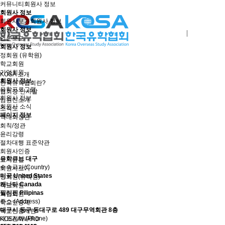
커뮤니티
회원사 정보
회원사 정보
회원사보기
회원사 정보
회원사 정보
로그인
회원사가입
언론보도
회원사 정보
정회원 (유학원)
학교회원
기업회원
KOSA 소개
회원사 정보
한국유학협회란?
유학프로그램
협회장 인사말
회원사 정보
임원진소개
회원사 소식
조직도
페이지 정보
역대회장단
회칙/정관
윤리강령
절차대행 표준약관
회원사인증
유학큐브 대구
오시는길
수속국가(Country)
회원사보기
미국 United States
정회원(유학원)
캐나다 Canada
학교회원
필리핀 Pilipinas
기업회원
주소 (Address)
학교인증제
대구시 동구 동대구로 489 대구무역회관 8층
학교인증제란
대표전화 (Phone)
KOSA AWARD