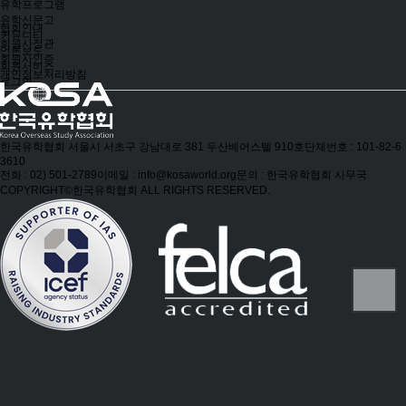
유학프로그램
유학신문고
협회안내
커뮤니티
회원사정관
언론보도
회원사인증
회원서비스
개인정보처리방침
로그인
한국유학협회
서울시 서초구 강남대로 381 두산베어스텔 910호
단체번호 : 101-82-6
3610
전화 : 02) 501-2789
이메일 : info@kosaworld.org
문의 : 한국유학협회 사무국
COPYRIGHT©한국유학협회 ALL RIGHTS RESERVED.