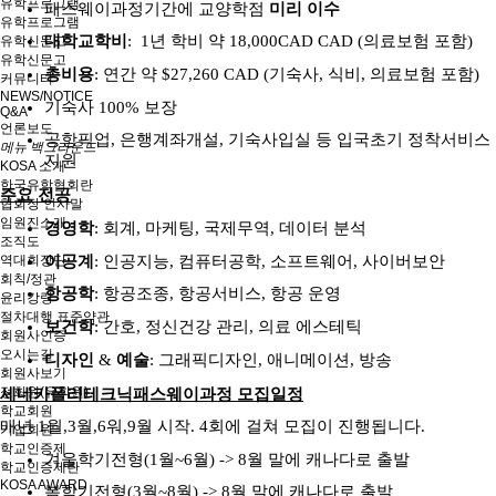
유학프로그램
패스웨이과정기간에 교양학점
미리 이수
유학프로그램
대학교학비
: 1
년 학비 약
18,000CAD CAD (
의료보험 포함
)
유학신문고
유학신문고
총비용
:
연간 약
$27,260 CAD (
기숙사
,
식비
,
의료보험 포함
)
커뮤니티
NEWS/NOTICE
기숙사
100%
보장
Q&A
언론보도
공항픽업
,
은행계좌개설
,
기숙사입실 등 입국초기 정착서비스
메뉴 백그라운드
지원
KOSA 소개
한국유학협회란
주요 전공
협회장 인사말
임원진소개
경영학
:
회계
,
마케팅
,
국제무역
,
데이터 분석
조직도
이공계
:
인공지능
,
컴퓨터공학
,
소프트웨어
,
사이버보안
역대회장단
회칙/정관
항공학
:
항공조종
,
항공서비스
,
항공 운영
윤리강령
절차대행 표준약관
보건학
:
간호
,
정신건강 관리
,
의료 에스테틱
회원사인증
오시는길
디자인
&
예술
:
그래픽디자인
,
애니메이션
,
방송
회원사보기
정회원(유학원)
세네카폴리테크닉패스웨이과정 모집일정
학교회원
매년
1
월
,3
월
,6
워
,9
월 시작
. 4
회에 걸쳐 모집이 진행됩니다
.
기업회원
학교인증제
겨울학기전형
(1
월
~6
월
) -> 8
월 말에 캐나다로 출발
학교인증제란
KOSA AWARD
봄학기전형
(3
월
~8
월
) -> 8
월 말에
캐나다로 출발