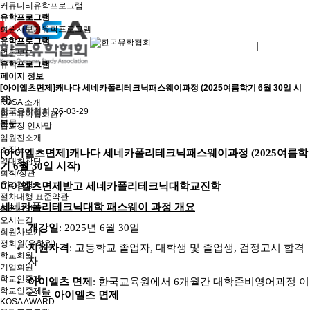
커뮤니티
유학프로그램
유학프로그램
회원사보기
유학프로그램
유학프로그램
로그인
회원사가입
언론보도
유학프로그램
페이지 정보
[아이엘츠면제]캐나다 세네카폴리테크닉패스웨이과정 (2025여름학기 6월 30일 시
작)
KOSA 소개
한국유학협회
/25-03-29
한국유학협회란?
본문
협회장 인사말
임원진소개
조직도
[
아이엘츠면제
]
캐나다 세네카폴리테크닉패스웨이과정
(2025
여름학
역대회장단
기
6
월
30
일 시작
)
회칙/정관
윤리강령
아이엘츠면제받고 세네카폴리테크닉대학교진학
절차대행 표준약관
세네카폴리테크닉대학
​
패스웨이 과정 개요
회원사인증
오시는길
개강일
: 2025
년
6
월
30
일
회원사보기
정회원(유학원)
지원자격
:
고등학교 졸업자
,
대학생 및 졸업생
,
검정고시 합격
학교회원
자
기업회원
학교인증제
아이엘츠 면제
:
한국교육원에서
6
개월간
대학준비영어과정 이
학교인증제란
수 후
아이엘츠 면제
KOSA AWARD