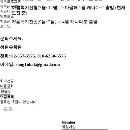
유학프로그램
유학신문고
여름학기전형
(7
월
~12
월
) ->
다음해
1
월
캐나다로
출발
(
현재
커뮤니티
모집 중
)
언론보도
회원서비스
가을학기전형
(9
월
~2
월
) -> 4
월
캐나다로 출발
로그인
문의주세요
.
성원유학원
전화
: 02-557-5575, 010-6250-5575
이메일
: sung1uhak@gmail.com
이전글
다음글
댓글
0
댓글목록
등록된 댓글이 없습니다.
목록
Member
회원가입