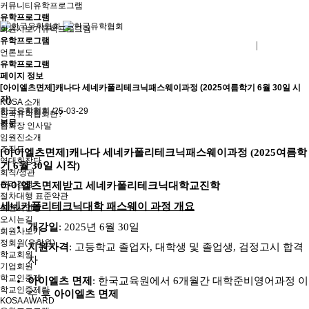
커뮤니티
유학프로그램
유학프로그램
회원사보기
유학프로그램
유학프로그램
로그인
회원사가입
언론보도
유학프로그램
페이지 정보
[아이엘츠면제]캐나다 세네카폴리테크닉패스웨이과정 (2025여름학기 6월 30일 시
작)
KOSA 소개
한국유학협회
/25-03-29
한국유학협회란?
본문
협회장 인사말
임원진소개
조직도
[
아이엘츠면제
]
캐나다 세네카폴리테크닉패스웨이과정
(2025
여름학
역대회장단
기
6
월
30
일 시작
)
회칙/정관
윤리강령
아이엘츠면제받고 세네카폴리테크닉대학교진학
절차대행 표준약관
세네카폴리테크닉대학
​
패스웨이 과정 개요
회원사인증
오시는길
개강일
: 2025
년
6
월
30
일
회원사보기
정회원(유학원)
지원자격
:
고등학교 졸업자
,
대학생 및 졸업생
,
검정고시 합격
학교회원
자
기업회원
학교인증제
아이엘츠 면제
:
한국교육원에서
6
개월간
대학준비영어과정 이
학교인증제란
수 후
아이엘츠 면제
KOSA AWARD