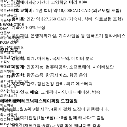
유학프로그램
패스웨이과정기간에 교양학점
미리 이수
유학프로그램
대학교학비
: 1
년 학비 약
18,000CAD CAD (
의료보험 포함
)
유학신문고
유학신문고
총비용
:
연간 약
$27,260 CAD (
기숙사
,
식비
,
의료보험 포함
)
커뮤니티
NEWS/NOTICE
기숙사
100%
보장
Q&A
언론보도
공항픽업
,
은행계좌개설
,
기숙사입실 등 입국초기 정착서비스
메뉴 백그라운드
지원
KOSA 소개
한국유학협회란
주요 전공
협회장 인사말
임원진소개
경영학
:
회계
,
마케팅
,
국제무역
,
데이터 분석
조직도
이공계
:
인공지능
,
컴퓨터공학
,
소프트웨어
,
사이버보안
역대회장단
회칙/정관
항공학
:
항공조종
,
항공서비스
,
항공 운영
윤리강령
절차대행 표준약관
보건학
:
간호
,
정신건강 관리
,
의료 에스테틱
회원사인증
오시는길
디자인
&
예술
:
그래픽디자인
,
애니메이션
,
방송
회원사보기
정회원(유학원)
세네카폴리테크닉패스웨이과정 모집일정
학교회원
매년
1
월
,3
월
,6
워
,9
월 시작
. 4
회에 걸쳐 모집이 진행됩니다
.
기업회원
학교인증제
겨울학기전형
(1
월
~6
월
) -> 8
월 말에 캐나다로 출발
학교인증제란
KOSA AWARD
봄학기전형
(3
월
~8
월
) -> 8
월 말에
캐나다로 출발