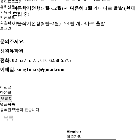
유학프로그램
유학신문고
여름학기전형
(7
월
~12
월
) ->
다음해
1
월
캐나다로
출발
(
현재
커뮤니티
모집 중
)
언론보도
회원서비스
가을학기전형
(9
월
~2
월
) -> 4
월
캐나다로 출발
로그인
문의주세요
.
성원유학원
전화
: 02-557-5575, 010-6250-5575
이메일
: sung1uhak@gmail.com
이전글
다음글
댓글
0
댓글목록
등록된 댓글이 없습니다.
목록
Member
회원가입