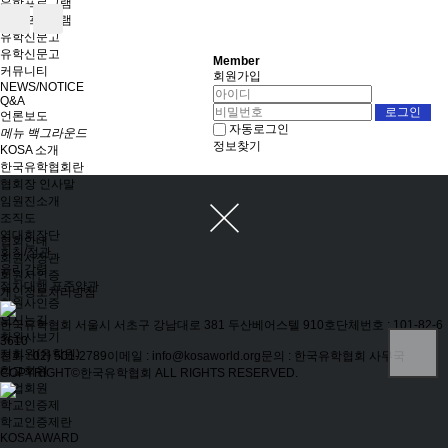
유학프로그램
유학프로그램
유학신문고
유학신문고
Member
커뮤니티
회원가입
NEWS/NOTICE
Q&A
언론보도
자동로그인
메뉴 백그라운드
정보찾기
KOSA 소개
한국유학협회란
협회장 인사말
임원진소개
조직도
역대회장단
협회안내
회칙/정관
회원사정관
윤리강령
회원사인증
절차대행 표준약관
개인정보처리방침
회원사인증
오시는길
한국유학협회
서울시 서초구 강남대로 381 두산베어스텔 910호
단체번호 : 101-82-6
회원사보기
3610
정회원(유학원)
전화 : 02) 501-2789
이메일 : info@kosaworld.org
문의 : 한국유학협회 사무국
학교회원
COPYRIGHT©한국유학협회 ALL RIGHTS RESERVED.
기업회원
학교인증제
학교인증제란
KOSA AWARD