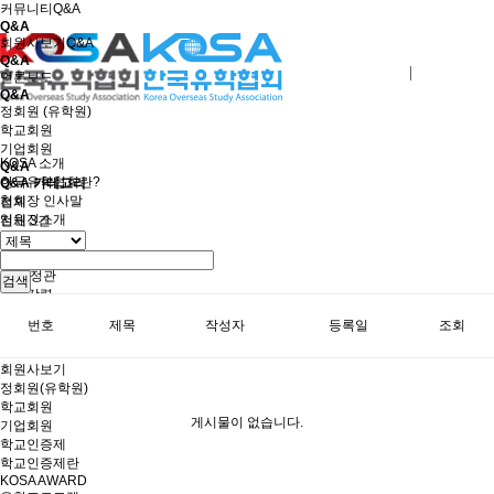
커뮤니티
Q&A
Q&A
회원사보기
Q&A
Q&A
로그인
회원사가입
언론보도
Q&A
정회원 (유학원)
학교회원
기업회원
KOSA 소개
Q&A
한국유학협회란?
Q&A 카테고리
협회장 인사말
전체
임원진소개
전체
3
건
조직도
역대회장단
회칙/정관
검색
윤리강령
절차대행 표준약관
번호
제목
작성자
등록일
조회
회원사인증
오시는길
회원사보기
정회원(유학원)
학교회원
게시물이 없습니다.
기업회원
학교인증제
학교인증제란
KOSA AWARD