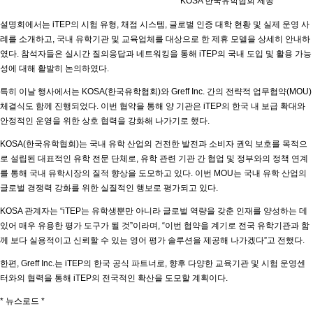
KOSA 한국유학협회 제공
설명회에서는 iTEP의 시험 유형, 채점 시스템, 글로벌 인증 대학 현황 및 실제 운영 사
례를 소개하고, 국내 유학기관 및 교육업체를 대상으로 한 제휴 모델을 상세히 안내하
였다. 참석자들은 실시간 질의응답과 네트워킹을 통해 iTEP의 국내 도입 및 활용 가능
성에 대해 활발히 논의하였다.
특히 이날 행사에서는 KOSA(한국유학협회)와 Greff Inc. 간의 전략적 업무협약(MOU)
체결식도 함께 진행되었다. 이번 협약을 통해 양 기관은 iTEP의 한국 내 보급 확대와
안정적인 운영을 위한 상호 협력을 강화해 나가기로 했다.
KOSA(한국유학협회)는 국내 유학 산업의 건전한 발전과 소비자 권익 보호를 목적으
로 설립된 대표적인 유학 전문 단체로, 유학 관련 기관 간 협업 및 정부와의 정책 연계
를 통해 국내 유학시장의 질적 향상을 도모하고 있다. 이번 MOU는 국내 유학 산업의
글로벌 경쟁력 강화를 위한 실질적인 행보로 평가되고 있다.
KOSA 관계자는 “iTEP는 유학생뿐만 아니라 글로벌 역량을 갖춘 인재를 양성하는 데
있어 매우 유용한 평가 도구가 될 것”이라며, “이번 협약을 계기로 전국 유학기관과 함
께 보다 실용적이고 신뢰할 수 있는 영어 평가 솔루션을 제공해 나가겠다”고 전했다.
한편, Greff Inc.는 iTEP의 한국 공식 파트너로, 향후 다양한 교육기관 및 시험 운영센
터와의 협력을 통해 iTEP의 전국적인 확산을 도모할 계획이다.
* 뉴스로드 *