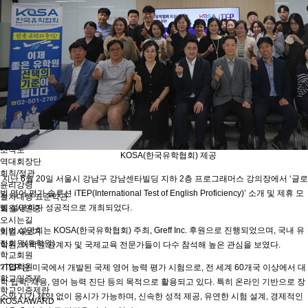
유학프로그램
유학프로그램
유학신문고
유학신문고
커뮤니티
NEWS/NOTICE
Q&A
언론보도
메뉴 백그라운드
KOSA 소개
한국유학협회란
협회장 인사말
임원진소개
조직도
KOSA(한국유학협회) 제공
역대회장단
회칙/정관
지난 6월 20일 서울시 강남구 강남센타빌딩 지하 2층 프로그래머스 강의장에서 ‘글로
윤리강령
벌 영어 평가 솔루션 iTEP(International Test of English Proficiency)’ 소개 및 제휴 모
절차대행 표준약관
델 설명회가 성공적으로 개최되었다.
회원사인증
오시는길
이번 설명회는 KOSA(한국유학협회) 주최, Greff Inc. 후원으로 진행되었으며, 국내 유
회원사보기
정회원(유학원)
학원, 어학원 관계자 및 국제교육 전문가들이 다수 참석해 높은 관심을 보였다.
학교회원
기업회원
‘iTEP’은 미국에서 개발된 국제 영어 능력 평가 시험으로, 전 세계 60개국 이상에서 대
학교인증제
학 입학, 채용, 영어 능력 진단 등의 목적으로 활용되고 있다. 특히 온라인 기반으로 장
학교인증제란
소와 시간 제약 없이 응시가 가능하며, 신속한 성적 제공, 유연한 시험 설계, 경제적인
KOSA AWARD