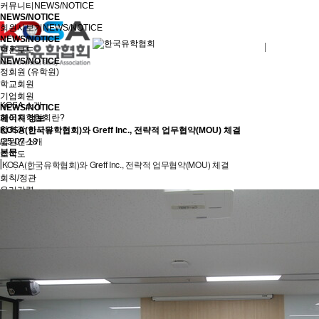
커뮤니티
NEWS/NOTICE
NEWS/NOTICE
회원사보기
NEWS/NOTICE
NEWS/NOTICE
로그인
회원사가입
언론보도
NEWS/NOTICE
정회원 (유학원)
학교회원
기업회원
KOSA 소개
NEWS/NOTICE
한국유학협회란?
페이지 정보
협회장 인사말
KOSA(한국유학협회)와 Greff Inc., 전략적 업무협약(MOU) 체결
임원진소개
/25-07-18
본문
조직도
KOSA(한국유학협회)와 Greff Inc., 전략적 업무협약(MOU) 체결
역대회장단
회칙/정관
윤리강령
절차대행 표준약관
회원사인증
오시는길
회원사보기
정회원(유학원)
학교회원
기업회원
학교인증제
학교인증제란
KOSA AWARD