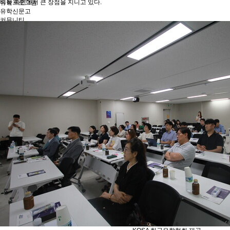
비용 측면에서 큰 장점을 지니고 있다.
유학프로그램
유학신문고
커뮤니티
언론보도
회원서비스
로그인