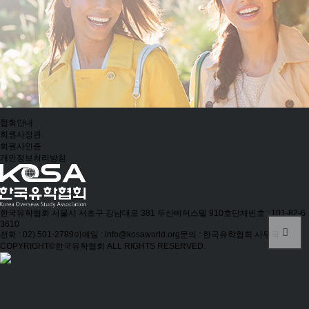
협회안내
회원사정관
회원사인증
개인정보처리방침
한국유학협회
서울시 서초구 강남대로 381 두산베어스텔 910호
단체번호 : 101-82-6
3610
전화 : 02) 501-2789
이메일 : info@kosaworld.org
문의 : 한국유학협회 사무국
COPYRIGHT©한국유학협회 ALL RIGHTS RESERVED.