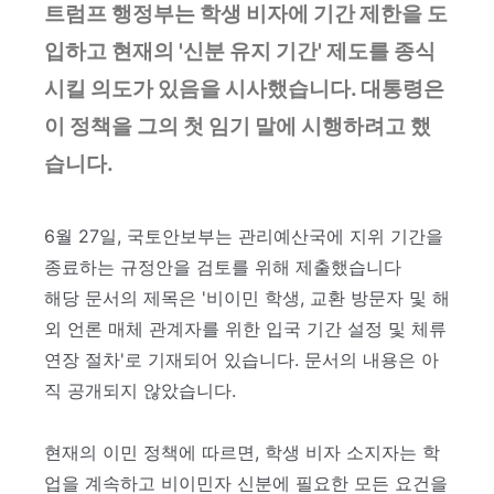
유학프로그램
트럼프 행정부는 학생 비자에 기간 제한을 도
유학프로그램
유학신문고
입하고 현재의 '신분 유지 기간' 제도를 종식
유학신문고
커뮤니티
시킬 의도가 있음을 시사했습니다. 대통령은
NEWS/NOTICE
Q&A
이 정책을 그의 첫 임기 말에 시행하려고 했
언론보도
메뉴 백그라운드
습니다.
KOSA 소개
한국유학협회란
협회장 인사말
임원진소개
6월 27일, 국토안보부는 관리예산국에 지위 기간을
조직도
역대회장단
종료하는 규정안을 검토를 위해 제출했습니다
회칙/정관
해당 문서의 제목은 '비이민 학생, 교환 방문자 및 해
윤리강령
절차대행 표준약관
외 언론 매체 관계자를 위한 입국 기간 설정 및 체류
회원사인증
오시는길
연장 절차'로 기재되어 있습니다. 문서의 내용은 아
회원사보기
직 공개되지 않았습니다.
정회원(유학원)
학교회원
기업회원
학교인증제
현재의 이민 정책에 따르면, 학생 비자 소지자는 학
학교인증제란
업을 계속하고 비이민자 신분에 필요한 모든 요건을
KOSA AWARD