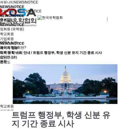
커뮤니티
NEWS/NOTICE
NEWS/NOTICE
회원사보기
NEWS/NOTICE
NEWS/NOTICE
로그인
회원사가입
언론보도
NEWS/NOTICE
정회원 (유학원)
학교회원
기업회원
KOSA 소개
NEWS/NOTICE
한국유학협회란?
페이지 정보
협회장 인사말
미국 유학 소식 안내 / 트럼프 행정부, 학생 신분 유지 기간 종료 시사
임원진소개
/25-07-18
본문
조직도
역대회장단
회칙/정관
윤리강령
절차대행 표준약관
회원사인증
오시는길
회원사보기
정회원(유학원)
학교회원
기업회원
트럼프 행정부, 학생 신분 유
학교인증제
지 기간 종료 시사
학교인증제란
KOSA AWARD