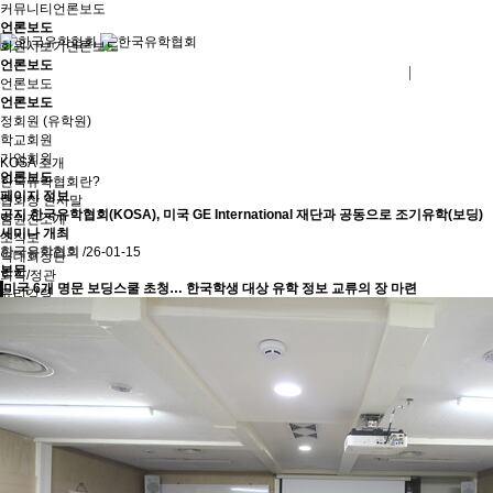
커뮤니티
언론보도
언론보도
회원사보기
언론보도
언론보도
로그인
회원사가입
언론보도
언론보도
정회원 (유학원)
학교회원
기업회원
KOSA 소개
언론보도
한국유학협회란?
페이지 정보
협회장 인사말
공지
한국유학협회(KOSA), 미국 GE International 재단과 공동으로 조기유학(보딩)
임원진소개
세미나 개최
조직도
한국유학협회
/26-01-15
역대회장단
본문
회칙/정관
미국 6개 명문 보딩스쿨 초청… 한국학생 대상 유학 정보 교류의 장 마련
윤리강령
절차대행 표준약관
회원사인증
오시는길
회원사보기
정회원(유학원)
학교회원
기업회원
학교인증제
학교인증제란
KOSA AWARD