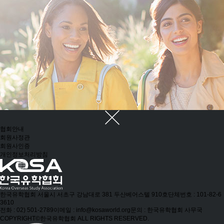
협회안내
회원사정관
회원사인증
개인정보처리방침
한국유학협회
서울시 서초구 강남대로 381 두산베어스텔 910호
단체번호 : 101-82-6
3610
전화 : 02) 501-2789
이메일 : info@kosaworld.org
문의 : 한국유학협회 사무국
COPYRIGHT©한국유학협회 ALL RIGHTS RESERVED.