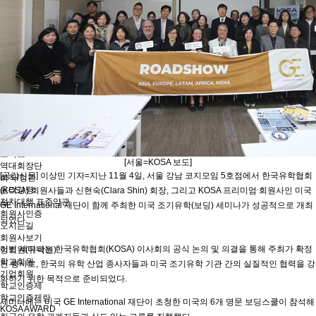
유학프로그램
유학프로그램
유학신문고
유학신문고
커뮤니티
NEWS/NOTICE
Q&A
언론보도
메뉴 백그라운드
KOSA 소개
한국유학협회란
협회장 인사말
임원진소개
조직도
[서울=KOSA 보도]
역대회장단
[공감신문] 이상민 기자=지난 11월 4일, 서울 강남 코지모임 5호점에서 한국유학협회
회칙/정관
윤리강령
(KOSA) 회원사들과 신현숙(Clara Shin) 회장, 그리고 KOSA 프리미엄 회원사인 미국
절차대행 표준약관
GE International 재단이 함께 주최한 미국 조기유학(보딩) 세미나가 성공적으로 개최
회원사인증
되었다.
오시는길
회원사보기
이번 세미나는 한국유학협회(KOSA) 이사회의 공식 논의 및 의결을 통해 주최가 확정
정회원(유학원)
학교회원
된 행사로, 한국의 유학 산업 종사자들과 미국 조기유학 기관 간의 실질적인 협력을 강
기업회원
화하기 위한 목적으로 준비되었다.
학교인증제
학교인증제란
세미나에는 미국 GE International 재단이 초청한 미국의 6개 명문 보딩스쿨이 참석해
KOSA AWARD