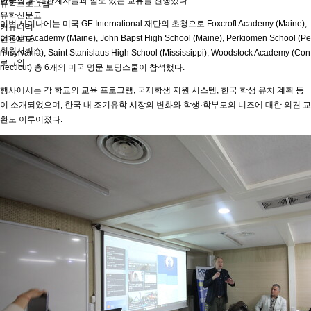
한국의 유학 관계자들과 심도 있는 교류를 진행했다.
유학프로그램
유학신문고
이번 세미나에는 미국 GE International 재단의 초청으로 Foxcroft Academy (Maine),
커뮤니티
Lincoln Academy (Maine), John Bapst High School (Maine), Perkiomen School (Pe
언론보도
회원서비스
nnsylvania), Saint Stanislaus High School (Mississippi), Woodstock Academy (Con
로그인
necticut) 총 6개의 미국 명문 보딩스쿨이 참석했다.
행사에서는 각 학교의 교육 프로그램, 국제학생 지원 시스템, 한국 학생 유치 계획 등
이 소개되었으며, 한국 내 조기유학 시장의 변화와 학생·학부모의 니즈에 대한 의견 교
환도 이루어졌다.