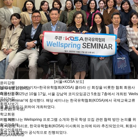
유학프로그램
유학프로그램
유학신문고
유학신문고
커뮤니티
NEWS/NOTICE
Q&A
언론보도
메뉴 백그라운드
KOSA 소개
한국유학협회란
협회장 인사말
임원진소개
조직도
역대회장단
회칙/정관
[서울=KOSA 보도]
윤리강령
[공감신문] 이상민 기자=한국유학협회(KOSA) 클라라 신 회장을 비롯한 협회 회원사
절차대행 표준약관
회원사인증
대표단은 2025년 10월 17일, 서울 강남역 코지모임공간 5호점 7층에서 개최된 ‘Wells
오시는길
pring Seminar’에 참석했다. 해당 세미나는 한국유학협회(KOSA)에서 국제교육교류
회원사보기
를 활성화하기 위하여 개최하였다.
정회원(유학원)
학교회원
기업회원
이번 세미나는 Wellspring 프로그램 소개와 한국 학생 모집 관련 협력 방안 논의를 위
학교인증제
해 마련된 자리로, 한국유학협회(KOSA) 이사회의 논의에 따라 추진되었으며, 회원사
학교인증제란
들의 신청을 받아 공식적으로 진행되었다.
KOSA AWARD