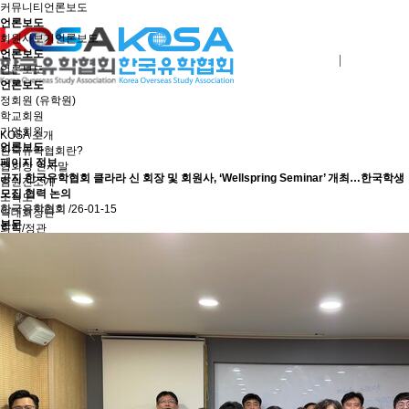
커뮤니티
언론보도
언론보도
회원사보기
언론보도
언론보도
로그인
회원사가입
언론보도
언론보도
정회원 (유학원)
학교회원
기업회원
KOSA 소개
언론보도
한국유학협회란?
페이지 정보
협회장 인사말
공지
한국유학협회 클라라 신 회장 및 회원사, ‘Wellspring Seminar’ 개최…한국학생
임원진소개
모집 협력 논의
조직도
한국유학협회
/26-01-15
역대회장단
본문
회칙/정관
윤리강령
절차대행 표준약관
회원사인증
오시는길
회원사보기
정회원(유학원)
학교회원
기업회원
학교인증제
학교인증제란
KOSA AWARD