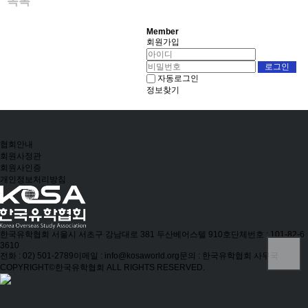
목록
Member
회원가입
자동로그인
정보찾기
협회안내
회원사정관
회원사인증
개인정보처리방침
한국유학협회
서울시 서초구 강남대로 381 두산베어스텔 910호
단체번호 : 101-82-6
3610
전화 : 02) 501-2789
이메일 : info@kosaworld.org
문의 : 한국유학협회 사무국
COPYRIGHT©한국유학협회 ALL RIGHTS RESERVED.