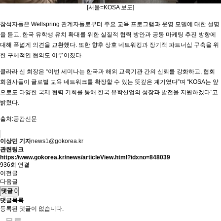
[서울=KOSA 보도]
참석자들은 Wellspring 관계자들로부터 주요 교육 프로그램과 운영 모델에 대한 설명
을 듣고, 한국 유학생 유치 확대를 위한 실질적 협력 방안과 공동 마케팅 추진 방향에
대해 폭넓게 의견을 교환했다. 또한 향후 상호 네트워킹과 장기적 파트너십 구축을 위
한 구체적인 협의도 이루어졌다.
클라라 신 회장은 “이번 세미나는 한국과 해외 교육기관 간의 신뢰를 강화하고, 협회
회원사들이 글로벌 교육 네트워크를 확장할 수 있는 뜻깊은 계기였다”며 “KOSA는 앞
으로도 다양한 국제 협력 기회를 통해 한국 유학산업의 성장과 발전을 지원하겠다”고
밝혔다.
출처:공감신문
이상민 기자
news1@gokorea.kr
관련링크
https://www.gokorea.kr/news/articleView.html?idxno=848039
936회 연결
이전글
다음글
댓글
0
댓글목록
등록된 댓글이 없습니다.